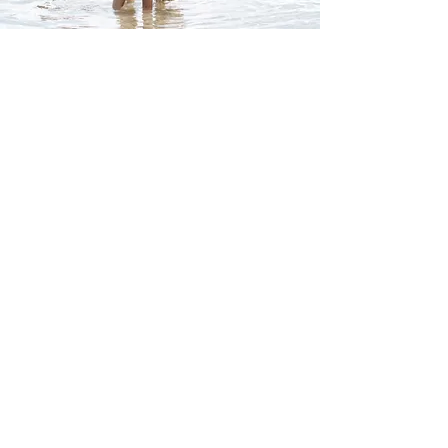
Kontakt
Folgen
annett.loeffelholz@gmai
@annettvonloeffelholz
l.com
+49 (0) 151 2019 4485
Datenschutz
Impressum
Cookie
s
Professionelle Fotografie für Menschen und